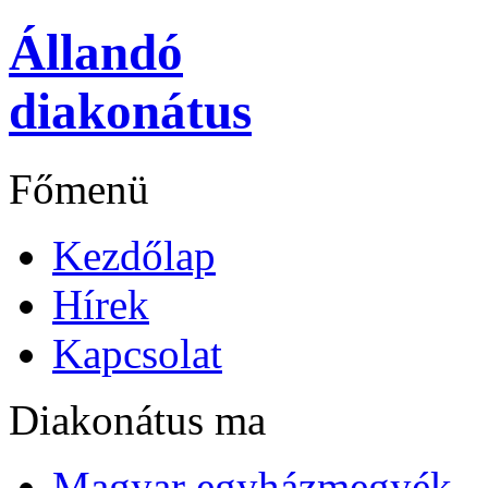
Állandó
diakonátus
Főmenü
Kezdőlap
Hírek
Kapcsolat
Diakonátus ma
Magyar egyházmegyék